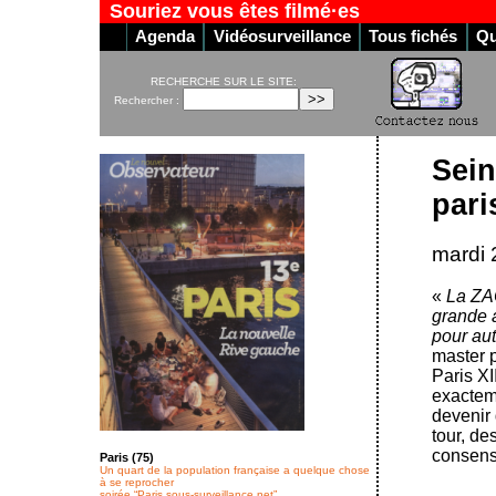
Souriez vous êtes filmé·es
Agenda
Vidéosurveillance
Tous fichés
Qu
RECHERCHE SUR LE SITE:
Rechercher :
Sein
pari
mardi 
«
La ZA
grande 
pour aut
master p
Paris XI
exactem
devenir 
tour, de
consensu
Paris (75)
Un quart de la population française a quelque chose
à se reprocher
soirée “Paris.sous-surveillance.net”