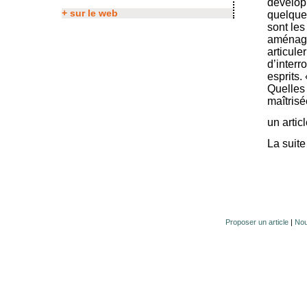
développ
+ sur le web
quelques
sont les
aménage
articule
d’inter
esprits.
Quelles 
maîtrisé
un artic
La suite
Proposer un article
|
Nou