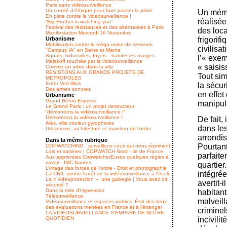
Paris sans vidéosurveillance
Un comité d’éthique pour faire passer la pilule
Un mémoi
En piste contre la vidéosurveillance !
réalisé
“Big Brother is watching you”
Festival des résistances et des alternatives à Paris
des loca
Manifestation Mercredi 16 Novembre
Urbanisme
frigorif
Mobilisation contre la méga usine de serveurs
civilisa
"Campus IA" en Seine et Marne
Squats, bidonvilles, foyers : habiter les marges
l’« exem
Malakoff touchée par la vidéosurveillance
« saisis
Comme un arbre dans la ville
RESISTONS AUX GRANDS PROJETS DE
Tout sim
METROPOLES
Enfer Vert lillois
la sécur
Des armes sonores
en effet
Urbanisme
Grand Béton Express
manipula
Le Grand Paris : un projet destructeur
“démontons la vidéosurveillance !”
Démontons la vidéosurveillance !
De fait,
Alès, ville couleur gyrophares
dans les
Urbanisme, architecture et maintien de l’ordre
arrondi
Dans la même rubrique
Pourtant
COPWATCHING : surveillons ceux qui nous répriment
Lois et saisines | COPWATCH Nord - Ile de France
parfaite
Aux apprenties CopwatcherEuses quelques règles à
savoir - IMC Nantes
quartier
L’image des forces de l’ordre - Droit et photographie
intégré
La CNIL sonne l’arrêt de la vidéosurveillance à l’école
La « vidéoprotection », une gabegie | Vous avez dit
avertit-
sécurité ?
Dans la mire d’Hypervisor
habitant
Télésurveillance
malveill
Vidéosurveillance et espaces publics. État des lieux
des évaluations menées en France et à l’étranger
criminel
LA VIDÉOSURVEILLANCE S’EMPARE DE NOTRE
QUOTIDIEN
incivili