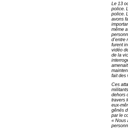
Le 13 oc
police. 
police.
avons fa
importan
même ave
personne
d’entre 
furent i
vidéo de
de la vi
interrog
amenait 
maintena
fait des
Ces atta
militant
dehors d
travers 
eux-même
gênés du
par le c
« Nous 
personne