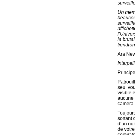
surveill
Un memb
beaucoup
surveill
affiche
l’Unive
la bruta
tiendron
Ara News
Interpel
Princip
Patrouil
seul vo
visible 
aucune 
camera 
Toujours
sortant 
d’un num
de votre
copwatc