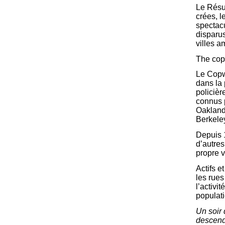
Le Résul
crées, l
spectacu
disparu
villes a
The co
Le Copwa
dans la 
policièr
connus p
Oakland 
Berkele
Depuis 
d’autres
propre 
Actifs e
les rues
l’activi
populati
Un soir
descenda