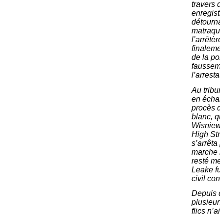
travers 
enregist
détourna
matraquè
l’arrêtè
finalem
de la po
fausseme
l’arresta
Au tribun
en écha
procès d
blanc, 
Wisniews
High Str
s’arrêta
marche 
resté me
Leake fu
civil con
Depuis q
plusieur
flics n’