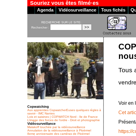
Souriez vous êtes filmé·es
Agenda
Vidéosurveillance
Tous fichés
Qu
RECHERCHE SUR LE SITE:
Rechercher :
COP
nous
Tous
vendre
Voir en 
Copwatching
Aux apprenties CopwatcherEuses quelques règles à
Cet arti
savoir - IMC Nantes
Lois et saisines | COPWATCH Nord - Ile de France
L’image des forces de l’ordre - Droit et photographie
Présent
Vidéosurveillance
Malakoff touchée par la vidéosurveillance
https://
Annulation de la vidéosurveillance à Ploërmel
8eme anniversaire des caméras de Ploërmel