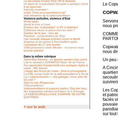
Le sécuritaire envahit Paris VIII la libertaire
Le Copw
Un quart de la population française a quelque chose
à se reprocher
Attentifs ensemble !
COPWAT
soirée “Paris.sous-surveillance.net”
Valls hésitation de la vidéosurveillance
Violence policière, violence d’Etat
Servons
Mortel salon
Samir, la terre et l’eau
nous pro
Éviction des "indésirables" et PV à répétition
Châtiment virtuel, la prison hors les murs ?
Gardien de la paix : mon œil
COMME
Flashball : condamnation de l’Etat
PARTO
Une nouvelle attaque policière contre la liberté
d’opinion et de presse à Gennevilliers après
l’arrestation du 17 avril dernier
Copwatch
1000 personnes contre Minatec : la science sous
escorte policière
nous di
Dans la même rubrique
Un peu d
Seine-Rive Gauche : un quartier parisien bien policé
Lois et saisines | COPWATCH Nord - Ile de France
Aux apprenties CopwatcherEuses quelques règles à
A Cincin
savoir - IMC Nantes
L’image des forces de l’ordre - Droit et photographie
quartie
La CNIL sonne l’arrêt de la vidéosurveillance à l’école
secouère
La « vidéoprotection », une gabegie | Vous avez dit
sécurité ?
suivirent
Dans la mire d’Hypervisor
Télésurveillance
Vidéosurveillance et espaces publics. État des lieux
Les Copw
des évaluations menées en France et à l’étranger
et patro
LA VIDÉOSURVEILLANCE S’EMPARE DE NOTRE
QUOTIDIEN
faciès v
pouvaien
+ sur le web
parodian
sur tou