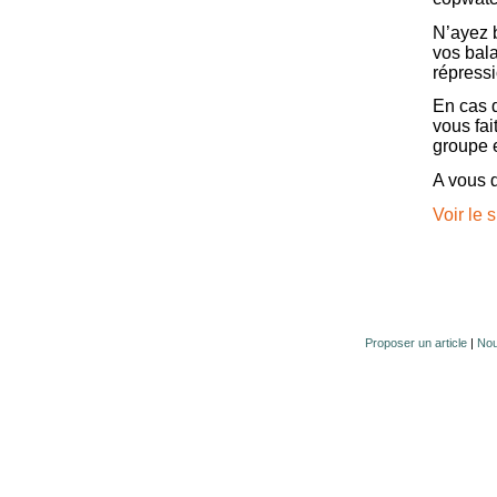
N’ayez b
vos bal
répressi
En cas d
vous fa
groupe 
A vous d
Voir le 
Proposer un article
|
Nou