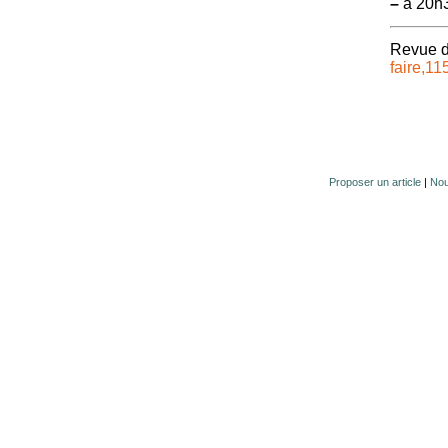
–
à 20h3
Revue 
faire,11
Proposer un article
|
Nou