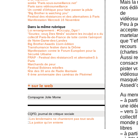
Mais la 
soirée “Paris.sous-surveillance.net”
Paris sans vidéosurveillance
nos édil
Un comité d’éthique pour faire passer la pilule
de
“Big Brother is watching you”
Festival des résistances et des alternatives à Paris
vidéosur
Manifestation Mercredi 16 Novembre
Peu à pe
Dans la même rubrique
accepte
Loi renseignement : #Occupy_Dgsi !
“Souriez, vous êtes filmés” soutient les inculpé-e-s du
martela
collectif Paris-Île-de-France de lutte contre l’aéroport
que “l’e
de Notre-Dame-des-Landes
Big Brother Awards 11em édition
recours 
Transhumance festive dans la Drôme
Manifestation contre le Forum Européen pour la
(chartes
Sécurité Urbaine
Aussi r
FRAP - Festival des résistanceS et alternativeS à
Paris
consacr
Marchands de peur
Festival Bobines rebelles
pister v
fête des 30 ans de Radio libertaire
vidéosur
6 ème anniversaire des caméras de Ploërmel
masqué-e
Assedi’
+ sur le web
Au menu
Compagnie Jolie Mome
–
à parti
une idé
–
vers 1
CQFD, journal de critique sociale
collecti
::
Les lendemains ne chanteront pas tout seuls
monde p
::
La justice qu’on enterre
libres
–
à parti