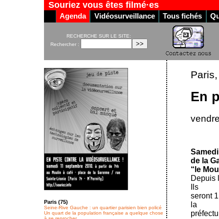
Souriez vous êtes filmé·es
Agenda
Vidéosurveillance
Tous fichés
Qu
RECHERCHE SUR LE SITE:
Rechercher :
Paris
En p
vendre
Samedi 
de la G
“le Moul
Depuis l
Ils
seront 1
Paris (75)
la
Seine-Rive Gauche : un quartier parisien bien policé
préfectu
Un quart de la population française a quelque chose
à se reprocher