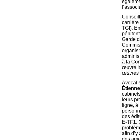
égalemen
l’associ
Conseil
carrière
TGI). En
pénitent
Garde d
Commissi
organis
administ
à la Com
œuvre l
œuvres e
Avocat 
Étienn
cabinets
leurs pr
ligne, à
personne
des édit
E-TF1, O
probléma
afin d’y
des ame