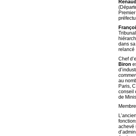
Renaud
(Départe
Premier 
préfectu
Françoi
Tribunal
hiérarch
dans sa 
relancé
Chef d’
Biron
es
d’indust
commerça
au nombr
Paris, 
conseil 
de Minis
Membres
L’ancie
fonction
achevé s
d’admini