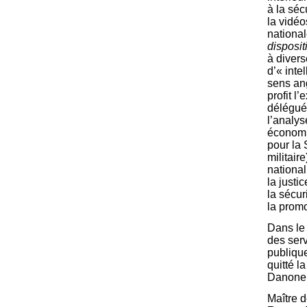
à la séc
la vidéo
national
disposit
à divers
d’« inte
sens ang
profit l
délégué 
l’analys
économiq
pour la 
militair
national
la justi
la sécur
la promo
Dans le 
des serv
publique
quitté l
Danone e
Maître d