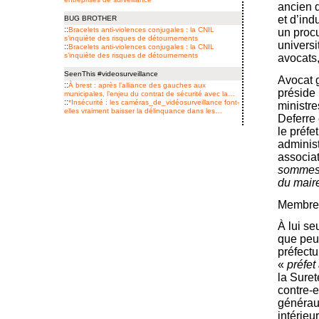
ancien 
et d’ind
BUG BROTHER
::
Bracelets anti-violences conjugales : la CNIL
un procu
s’inquiète des risques de détournements
universi
::
Bracelets anti-violences conjugales : la CNIL
s’inquiète des risques de détournements
avocats,
SeenThis #videosurveillance
Avocat 
::
À brest : après l’alliance des gauches aux
préside 
municipales, l’enjeu du contrat de sécurité avec la…
::
*Insécurité : les caméras_de_vidéosurveillance font-
ministre
elles vraiment baisser la délinquance dans les…
Deferre 
le préfe
administ
associat
sommes 
du mair
Membres 
À lui se
que peu
préfect
«
préfet 
la Suret
contre-
générau
intérieu