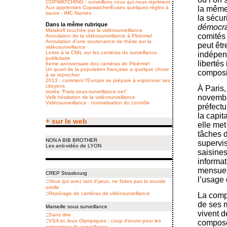
COPWATCHING : surveillons ceux qui nous répriment
Aux apprenties CopwatcherEuses quelques règles à
la même 
savoir - IMC Nantes
la sécur
Dans la même rubrique
démocra
Malakoff touchée par la vidéosurveillance
comités 
Annulation de la vidéosurveillance à Ploërmel
Annulation d’une soutenance de thèse sur la
peut êtr
vidéosurveillance
Lettre à la CNIL sur les caméras de surveillance
indépend
publicitaire
libertés
8eme anniversaire des caméras de Ploërmel
Un quart de la population française a quelque chose
composit
à se reprocher
2013 : comment l’Europe se prépare à espionner ses
citoyens
À Paris,
soirée “Paris.sous-surveillance.net”
novembre
Valls hésitation de la vidéosurveillance
Vidéosurveillance : normalisation du contrôle
préfectu
la capit
+ sur le web
elle met
tâches d
NON A BIB BROTHER
supervis
Les anti-vidéo de LYON
saisines
informat
mensuell
CREP Strasbourg
l’usage
::
Vous qui avez tant d’yeux, ne faites pas la sourde
oreille
::
Repérage de caméras de vidéo­surveillance
La compo
de ses 
Marseille sous surveillance
vivent d
::
Sans titre
::
VSA et Jeux Olympiques : coup d’envoi pour les
composen
entreprises de surveillance