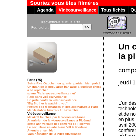
Souriez vous êtes filmé·es
Agenda
Vidéosurveillance
Tous fichés
Qu
RECHERCHE SUR LE SITE:
Rechercher :
Un c
la pi
compo
Paris (75)
jeudi 
Seine-Rive Gauche : un quartier parisien bien policé
Un quart de la population française a quelque chose
à se reprocher
soirée “Paris.sous-surveillance.net”
Paris sans vidéosurveillance
En piste contre la vidéosurveillance !
L’un des
“Big Brother is watching you”
Festival des résistances et des alternatives à Paris
technolo
Manifestation Mercredi 16 Novembre
et de n
Vidéosurveillance
Malakoff touchée par la vidéosurveillance
en plus
Annulation de la vidéosurveillance à Ploërmel
8eme anniversaire des caméras de Ploërmel
avril 20
Le sécuritaire envahit Paris VIII la libertaire
conféren
Attentifs ensemble !
Valls hésitation de la vidéosurveillance
où l’on 