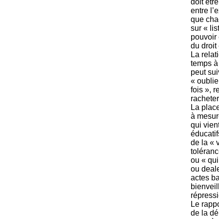
doit êtr
entre l’
que chac
sur « li
pouvoir 
du droit
La relat
temps à
peut sui
« oublie
fois », 
racheter
La place
à mesure
qui vien
éducatif
de la « 
toléranc
ou « qui
ou deale
actes ba
bienveil
répress
Le rappo
de la dé