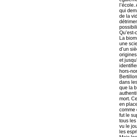
l’école.
qui dem
de la vi
détrime
possibil
Quʼest-c
La biomé
une scie
dʼun siè
origines 
et jusqu
identifi
hors-no
Bertillo
dans les
que la b
authenti
mort. Ce
en place
comme d
fut le s
tous les
vu le jo
les espri