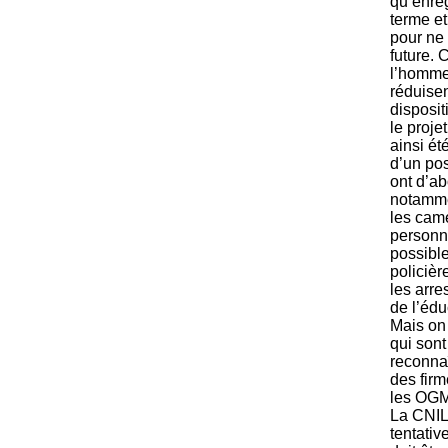
qu’enreg
terme e
pour ne 
future. C
l’homme
réduisen
disposit
le proje
ainsi é
d’un pos
ont d’a
notamme
les cam
personn
possible
policièr
les arre
de l’édu
Mais on
qui sont
reconnaî
des firm
les OGM
La CNIL
tentativ