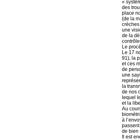
« systèm
des tro
place n
(de la m
crèches 
une visi
de la dé
contrôle
Le procè
Le 17 no
91), la 
et ces 
de perso
une say
représe
la trans
de nos c
lequel l
et la lib
Au cours
biométri
à l’envo
passent 
de bien 
Il est e