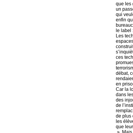
que les
un passe
qui veul
enfin qu
bureaucr
le label
Les tech
espaces
construi
s’inqui
ces tech
promues 
terroris
débat, c
rendaien
en priso
Car la l
dans les
des injo
de l’ins
remplac
de plus 
les élèv
que leur
». Mais