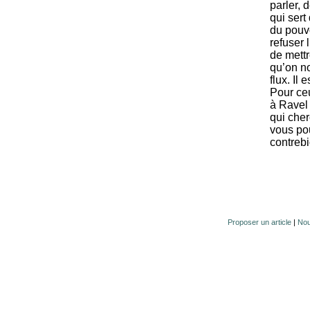
parler, 
qui sert
du pouvo
refuser 
de mett
qu’on n
flux. Il
Pour ceu
à Ravel 
qui che
vous po
contreb
Proposer un article
|
Nou