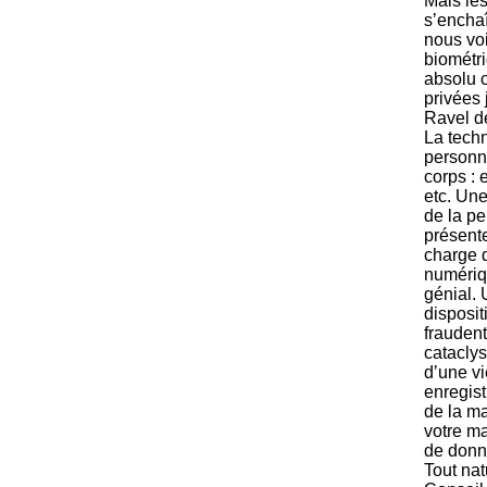
Mais les
sʼenchaî
nous voi
biométri
absolu 
privées
Ravel d
La techn
personn
corps : 
etc. Une
de la pe
présent
charge 
numériqu
génial.
disposit
fraudent
catacly
dʼune vi
enregist
de la ma
votre m
de donné
Tout nat