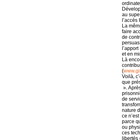
ordinate
Développ
au super
l’accès I
La même
faire ac
de contr
persuas
l’apport
et en m
Là encor
contribu
(
www.gix
Voilà, c
que pré
». Après
prisonni
de serv
transfor
nature d
ce n’est
parce qu
ou physi
ces tech
libertés