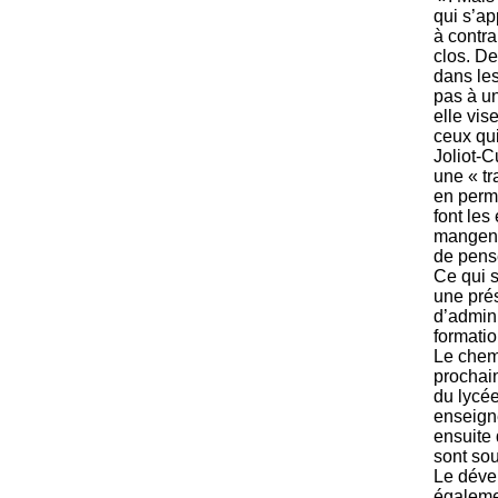
qui s’ap
à contra
clos. De
dans les
pas à u
elle vis
ceux qui
Joliot-C
une « tr
en perma
font les
mangent
de pens
Ce qui s
une pré
d’admin
formatio
Le chemi
prochai
du lycée
enseigne
ensuite
sont sou
Le déve
égalemen