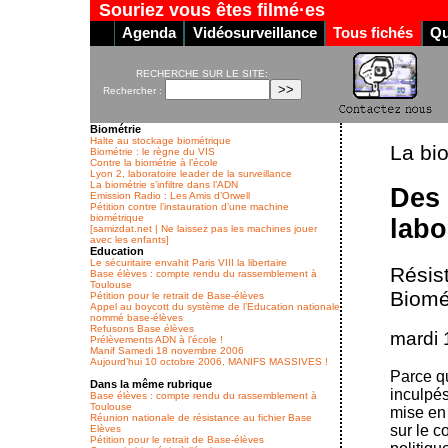
Souriez vous êtes filmé·es
Agenda
Vidéosurveillance
Tous fichés
Qu
RECHERCHE SUR LE SITE:
Rechercher :
Biométrie
Halte au stockage biométrique
La bio
Biométrie : le règne du VIS
Contre la biométrie à l’école
Lyon 2, laboratoire leader de la surveillance
La biométrie s’infiltre dans l’ADN
Des 
Emission Radio : Les Amis d’Orwell
Pétition contre l’instauration d’une machine
biométrique
labo
[samizdat.net | Ne laissez pas les machines jouer
avec les enfants]
Education
Le sécuritaire envahit Paris VIII la libertaire
Résis
Base élèves : compte rendu du rassemblement à
Toulouse
Biomét
Pétition pour le retrait de Base-élèves
Appel au boycott du système de l’Education nationale
nommé base-élèves
Refusons Base élèves
mardi 
Prélèvements ADN à l’école !
Manif Samedi 18 novembre 2006
Aujourd’hui 10 octobre 2006, MANIFS MASSIVES !
Parce qu
Dans la même rubrique
inculpés
Base élèves : compte rendu du rassemblement à
Toulouse
mise en
Réunion nationale de résistance au fichier Base
sur le c
Elèves
Pétition pour le retrait de Base-élèves