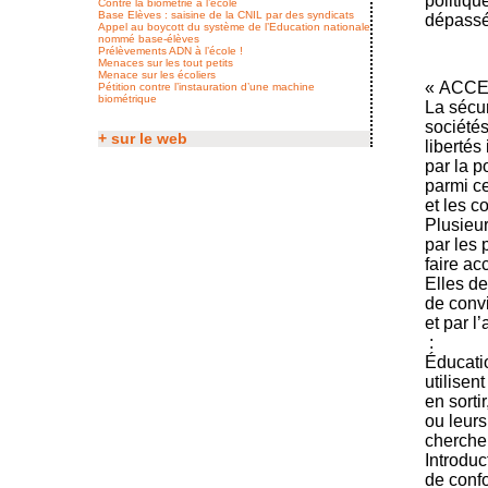
politiqu
Contre la biométrie à l’école
Base Elèves : saisine de la CNIL par des syndicats
dépassé
Appel au boycott du système de l’Education nationale
nommé base-élèves
Prélèvements ADN à l’école !
Menaces sur les tout petits
Menace sur les écoliers
« ACCE
Pétition contre l’instauration d’une machine
biométrique
La sécur
société
+ sur le web
libertés
par la p
parmi ce
et les c
Plusieu
par les 
faire ac
Elles de
de conv
et par l
:
Éducatio
utilisen
en sorti
ou leurs
chercher
Introdu
de confo