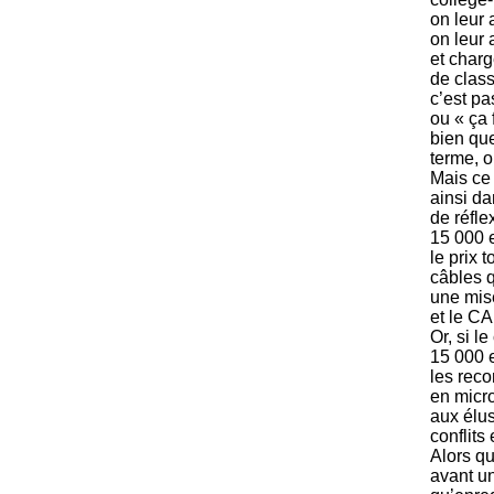
on leur a
on leur 
et charg
de class
c’est pa
ou « ça
bien que
terme, o
Mais ce 
ainsi da
de réfle
15 000 e
le prix t
câbles q
une misè
et le CA 
Or, si 
15 000 e
les rec
en micro
aux élus
conflits
Alors qu
avant un