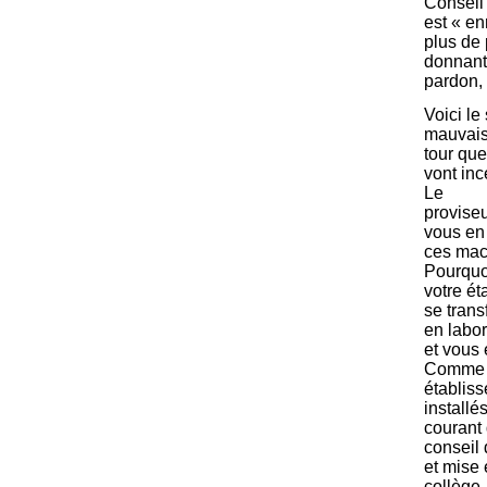
Conseil 
est « enr
plus de 
donnant 
pardon, 
Voici le
mauvai
tour que
vont inc
Le
proviseu
vous en 
ces mac
Pourquo
votre é
se trans
en labor
et vous
Comme à
établis
installé
courant 
conseil 
et mise
collège-