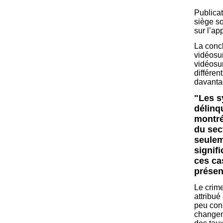
Publicat
siège so
sur l’a
La concl
vidéosur
vidéosu
différen
davantag
"Les s
délinq
montré
du sec
seulem
signif
ces ca
présen
Le crime
attribué
peu con
changem