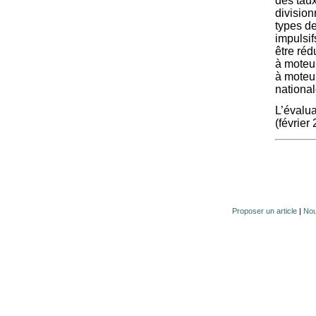
des tau
division
types de
impulsi
être réd
à moteur
à moteu
national
L’évalua
(février
Proposer un article
|
Nou