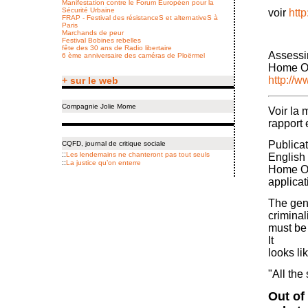
Manifestation contre le Forum Européen pour la
Sécurité Urbaine
voir
htt
FRAP - Festival des résistanceS et alternativeS à
Paris
Marchands de peur
Festival Bobines rebelles
fête des 30 ans de Radio libertaire
Assessi
6 ème anniversaire des caméras de Ploërmel
Home Of
http://
+ sur le web
Compagnie Jolie Mome
Voir la 
rapport 
Publicat
CQFD, journal de critique sociale
::
Les lendemains ne chanteront pas tout seuls
English
::
La justice qu’on enterre
Home Off
applica
The gene
criminal
must be
It
looks li
"All the
Out of