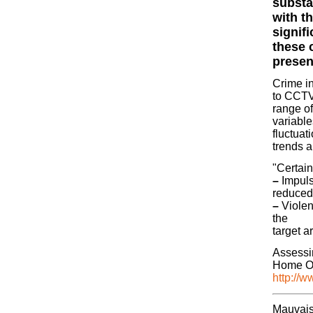
substa
with t
signifi
these 
presen
Crime in
to CCTV
range of
variable
fluctuat
trends a
"Certain
–
Impulsi
reduced 
–
Violenc
the
target a
Assessi
Home Of
http://
Mauvaise