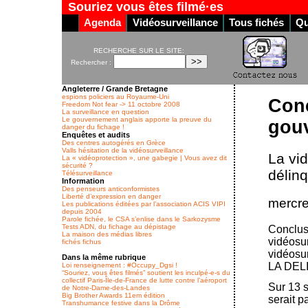
Souriez vous êtes filmé·es
Agenda
Vidéosurveillance
Tous fichés
Qu
RECHERCHE SUR LE SITE:
Rechercher :
Angleterre / Grande Bretagne
espions policiers au Royaume-Uni
Conc
Freedom Not fear -> 11 octobre 2008
La surveillance en question
Le gouvernement anglais apporte la preuve du
gouv
danger du fichage !
Enquêtes et audits
Des centres autogérés en Grèce
Valls hésitation de la vidéosurveillance
La vid
La « vidéoprotection », une gabegie | Vous avez dit
sécurité ?
délin
Télésurveillance
Information
Des penseurs anticonformistes
Liberté d’expression en danger
mercre
Les publications éditées par l’association ACIS VIPI
depuis 2004
Parole fichée, le CSA s’enlise dans le Sarkozysme
Tests ADN, du fichage au dépistage
Conclus
La maison des médias libres
vidéosur
fichés fichus
vidéos
Dans la même rubrique
LA DEL
Loi renseignement : #Occupy_Dgsi !
“Souriez, vous êtes filmés” soutient les inculpé-e-s du
collectif Paris-Île-de-France de lutte contre l’aéroport
Sur 13 
de Notre-Dame-des-Landes
Big Brother Awards 11em édition
serait p
Transhumance festive dans la Drôme