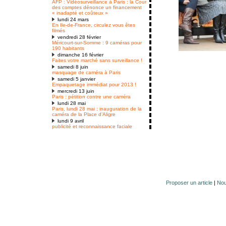
AFP : Vidéosurveillance à Paris : la Cour
des comptes dénonce un financement
« inadapté et coûteux »
lundi 24 mars
En Ile-de-France, circulez vous êtes
filmés
vendredi 28 février
Méricourt-sur-Somme : 9 caméras pour
190 habitants
dimanche 16 février
Faites votre marché sans surveillance !
samedi 8 juin
masquage de caméra à Paris
samedi 5 janvier
Empaquetage immédiat pour 2013 !
mercredi 13 juin
Paris : pétition contre une caméra
lundi 28 mai
Paris, lundi 28 mai : inauguration de la
caméra de la Place d’Aligre
lundi 9 avril
publicité et reconnaissance faciale
Proposer un article
|
Nou