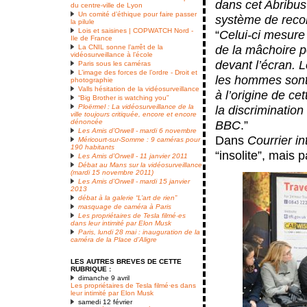
dans cet Abribus
du centre-ville de Lyon
Un comité d’éthique pour faire passer
système de reco
la pilule
Lois et saisines | COPWATCH Nord -
“
Celui-ci mesure l
Ile de France
de la mâchoire p
La CNIL sonne l’arrêt de la
vidéosurveillance à l’école
devant l’écran. 
Paris sous les caméras
L’image des forces de l’ordre - Droit et
les hommes sont 
photographie
Valls hésitation de la vidéosurveillance
à l’origine de ce
“Big Brother is watching you”
Ploërmel : La vidéosurveillance de la
la discrimination
ville toujours critiquée, encore et encore
dénoncée
BBC
.”
Les Amis d’Orwell - mardi 6 novembre
Dans
Courrier in
Méricourt-sur-Somme : 9 caméras pour
190 habitants
“insolite”, mais p
Les Amis d’Orwell - 11 janvier 2011
Débat au Mans sur la vidéosurveillance
(mardi 15 novembre 2011)
Les Amis d’Orwell - mardi 15 janvier
2013
débat à la galerie “L’art de rien”
masquage de caméra à Paris
Les propriétaires de Tesla filmé·es
dans leur intimité par Elon Musk
Paris, lundi 28 mai : inauguration de la
caméra de la Place d’Aligre
LES AUTRES BREVES DE CETTE
RUBRIQUE :
dimanche 9 avril
Les propriétaires de Tesla filmé·es dans
leur intimité par Elon Musk
samedi 12 février