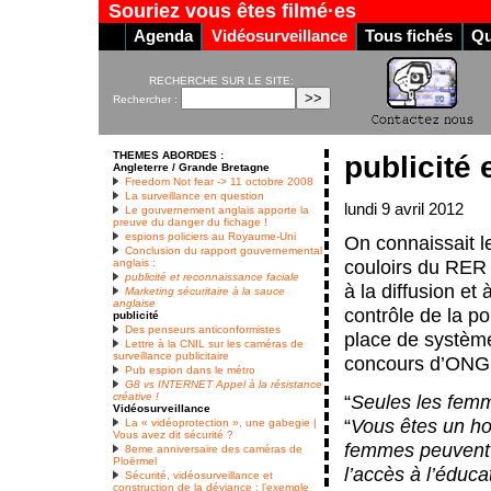
Souriez vous êtes filmé·es
Agenda
Vidéosurveillance
Tous fichés
Qu
RECHERCHE SUR LE SITE:
Rechercher :
THEMES ABORDES :
publicité 
Angleterre / Grande Bretagne
Freedom Not fear -> 11 octobre 2008
La surveillance en question
lundi 9 avril 2012
Le gouvernement anglais apporte la
preuve du danger du fichage !
espions policiers au Royaume-Uni
On connaissait l
Conclusion du rapport gouvernemental
couloirs du RER 
anglais :
publicité et reconnaissance faciale
à la diffusion et
Marketing sécuritaire à la sauce
anglaise
contrôle de la p
publicité
Des penseurs anticonformistes
place de système 
Lettre à la CNIL sur les caméras de
surveillance publicitaire
concours d’ONG 
Pub espion dans le métro
G8 vs INTERNET Appel à la résistance
créative !
“
Seules les femm
Vidéosurveillance
“
Vous êtes un ho
La « vidéoprotection », une gabegie |
Vous avez dit sécurité ?
femmes peuvent v
8eme anniversaire des caméras de
Ploërmel
l’accès à l’éducat
Sécurité, vidéosurveillance et
construction de la déviance : l’exemple