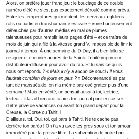
Alors, on préfère jouer franc jeu : le bouclage de ce double
numéro d'été ne s'est pas exactement déroulé comme prévu.
Entre les températures qui montent, les cerveaux cqfdiens
rôtis ou partis en transhumance estivale – voire honteusement
débauchés par d'autres médias en mal de plumes
talentueuses pour remplir leurs pages d'été – et ce traître de
mois de juin qui a filé à la vitesse grand V, impossible de finir le
journal à temps. À une semaine du D-Day, il a bien fallu se
résigner et chouiner auprès de la Sainte Trinité imprimeur-
distributeur-diffuseur pour avoir du rab. Et tu sais ce qu'ils
nous ont répondu ? «
Mais il n'y a aucun de souci ! Il vous
faudrait combien de jours en plus ?
» Décontenancé·es par
tant de mansuétude, on n'a même pas osé gratter plus d'une
semaine ! Mais en vérité, on pensait aussi à toi, lectrice,
lecteur : il fallait bien que tu aies ton journal pour encaisser
d'être privé de vacances ou avant ton grand départ pour la
Creuse, la Corse ou Tahiti !
D'ailleurs, toi. Oui, toi, qui pars à Tahiti. Ne te cache pas
derrière ton paréo ! On t'a vu avec tes gros sous et ton amour
immodéré pour la presse libre. La subvention de notre bon