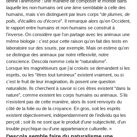
définit l'animisme : une manière de composer le monde dans
laquelle les non-humains ont une âme semblable à celle des
humains, mais s'en distinguent par leurs corps “
de plumes, de
poils, d'écailles ou d'écorce
”. Il remarque alors qu'en Occident,
le rapport entre humains et non-humains se construit à
l'inverse. On considère que l'on partage avec les animaux une
même biologie : c'est pour cette raison qu'on fait des tests en
laboratoire sur des souris, par exemple. Mais on estime qu'on
se distingue des animaux par notre réflexivité, notre
conscience. Descola nomme cela le “naturalisme”.
Lorsque les magnétiseurs que j'ai croisés se demandent si les
esprits, ou les “êtres tout lumineux” existent vraiment, ou si
c'est le fruit de leur imagination, ils posent une question
naturaliste. Ils cherchent à savoir si ces êtres existent “dans la
nature”, comme existent les corps humains ou animaux. S'ils
n'existent pas de cette manière, alors ils sont renvoyés du
côté de la folie ou de la croyance. En gros, soit les esprits
existent objectivement, indépendamment de l'individu qui les
perçoit ; soit ils ne sont que le produit d'une subjectivité, d'un
trouble psychique ou d'une appartenance culturelle. »
Descola semble faire du naturalisme une