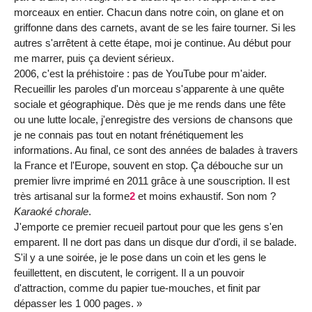
morceaux en entier. Chacun dans notre coin, on glane et on
griffonne dans des carnets, avant de se les faire tourner. Si les
autres s'arrêtent à cette étape, moi je continue. Au début pour
me marrer, puis ça devient sérieux.
2006, c'est la préhistoire : pas de YouTube pour m'aider.
Recueillir les paroles d'un morceau s'apparente à une quête
sociale et géographique. Dès que je me rends dans une fête
ou une lutte locale, j'enregistre des versions de chansons que
je ne connais pas tout en notant frénétiquement les
informations. Au final, ce sont des années de balades à travers
la France et l'Europe, souvent en stop. Ça débouche sur un
premier livre imprimé en 2011 grâce à une souscription. Il est
très artisanal sur la forme
2
et moins exhaustif. Son nom ?
Karaoké chorale
.
J'emporte ce premier recueil partout pour que les gens s'en
emparent. Il ne dort pas dans un disque dur d'ordi, il se balade.
S'il y a une soirée, je le pose dans un coin et les gens le
feuillettent, en discutent, le corrigent. Il a un pouvoir
d'attraction, comme du papier tue-mouches, et finit par
dépasser les 1 000 pages. »