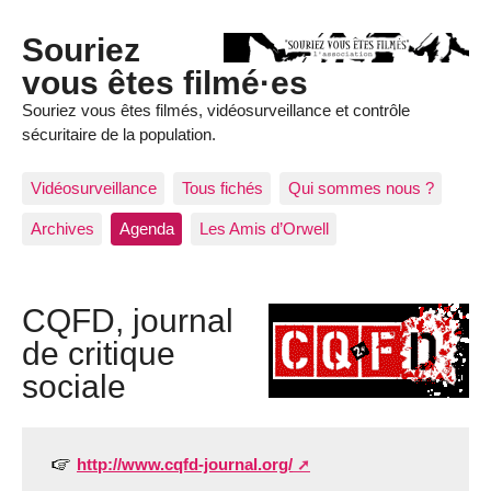
Souriez
vous êtes filmé·es
Souriez vous êtes filmés, vidéosurveillance et contrôle
sécuritaire de la population.
Vidéosurveillance
Tous fichés
Qui sommes nous ?
Archives
Agenda
Les Amis d’Orwell
CQFD, journal
de critique
sociale
http://www.cqfd-journal.org/