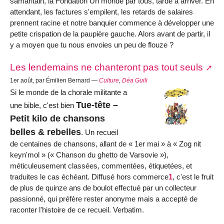
samaritain, la Fondation Un monde par tous, tarde à arriver. En
attendant, les factures s'empilent, les retards de salaires
prennent racine et notre banquier commence à développer une
petite crispation de la paupière gauche. Alors avant de partir, il
y a moyen que tu nous envoies un peu de flouze ?
Les lendemains ne chanteront pas tout seuls
1er août, par Émilien Bernard —
Culture
,
Déa Guili
Si le monde de la chorale militante a
Tue-tête –
une bible, c'est bien
Petit kilo de chansons
belles & rebelles
. Un recueil
de centaines de chansons, allant de « 1er mai » à « Zog nit
keyn'mol » (« Chanson du ghetto de Varsovie »),
méticuleusement classées, commentées, étiquetées, et
traduites le cas échéant. Diffusé hors commerce
1
, c'est le fruit
de plus de quinze ans de boulot effectué par un collecteur
passionné, qui préfère rester anonyme mais a accepté de
raconter l'histoire de ce recueil. Verbatim.