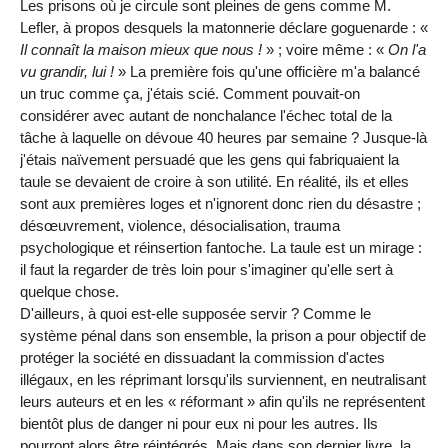
Les prisons où je circule sont pleines de gens comme M.
Lefler, à propos desquels la matonnerie déclare goguenarde : «
Il connaît la maison mieux que nous !
» ; voire même : «
On l'a
vu grandir, lui !
» La première fois qu'une officière m'a balancé
un truc comme ça, j'étais scié. Comment pouvait-on
considérer avec autant de nonchalance l'échec total de la
tâche à laquelle on dévoue 40 heures par semaine ? Jusque-là
j'étais naïvement persuadé que les gens qui fabriquaient la
taule se devaient de croire à son utilité. En réalité, ils et elles
sont aux premières loges et n'ignorent donc rien du désastre ;
désœuvrement, violence, désocialisation, trauma
psychologique et réinsertion fantoche. La taule est un mirage :
il faut la regarder de très loin pour s'imaginer qu'elle sert à
quelque chose.
D'ailleurs, à quoi est-elle supposée servir ? Comme le
système pénal dans son ensemble, la prison a pour objectif de
protéger la société en dissuadant la commission d'actes
illégaux, en les réprimant lorsqu'ils surviennent, en neutralisant
leurs auteurs et en les « réformant » afin qu'ils ne représentent
bientôt plus de danger ni pour eux ni pour les autres. Ils
pourront alors être réintégrés. Mais dans son dernier livre, la