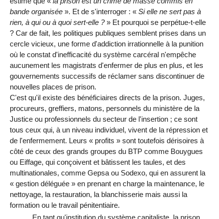
estime que «
la prison est un crime de masse commis en
bande organisée
». Et de s'interroger : «
Si elle ne sert pas à
rien, à qui ou à quoi sert-elle ?
» Et pourquoi se perpétue-t-elle
? Car de fait, les politiques publiques semblent prises dans un
cercle vicieux, une forme d'addiction irrationnelle à la punition
où le constat d'inefficacité du système carcéral n'empêche
aucunement les magistrats d'enfermer de plus en plus, et les
gouvernements successifs de réclamer sans discontinuer de
nouvelles places de prison.
C'est qu'il existe des bénéficiaires directs de la prison. Juges,
procureurs, greffiers, matons, personnels du ministère de la
Justice ou professionnels du secteur de l'insertion ; ce sont
tous ceux qui, à un niveau individuel, vivent de la répression et
de l'enfermement. Leurs « profits » sont toutefois dérisoires à
côté de ceux des grands groupes du BTP comme Bouygues
ou Eiffage, qui conçoivent et bâtissent les taules, et des
multinationales, comme Gepsa ou Sodexo, qui en assurent la
« gestion déléguée » en prenant en charge la maintenance, le
nettoyage, la restauration, la blanchisserie mais aussi la
formation ou le travail pénitentiaire.
En tant qu'institution du système capitaliste, la prison