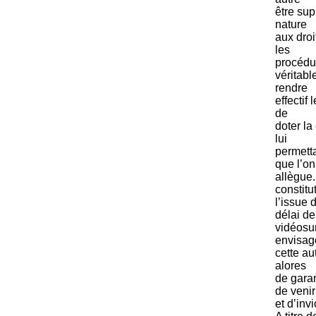
être sup
nature
aux dro
les
procédur
véritabl
rendre
effectif
de
doter l
lui
permetta
que l’on
allègue
constitu
l’issue 
délai de
vidéosu
envisagé
cette au
alores
de garan
de venir
et d’inv