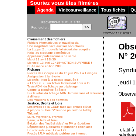
Souriez vous êtes filmé·es
Agenda
Vidéosurveillance
Tous fichés
Qu
RECHERCHE SUR LE SITE:
Rechercher :
Croisement des fichiers
Fichiers informatiques et travail social
Obse
Une magistrate face aux lois sécuritaires
La Loppsi 2 : nouvelle loi sécuritaire adoptée
Halte au stockage biométrique
N° 2
Appel aux professionnels de santé
Mardi 12 avril 19h30
Mercredi 13 avril 12h15+ACTION SURPRISE !
BBA France édition 2003
Syndi
Fichage
Procès des inculpé·es du 15 juin 2021 à Limoges
Assignation à la révolte
Libertés : Non à la riposte graduée !
jeudi 
« EDVIGE » : un fichier totalement hors la loi
Tests ADN, du fichage au dépistage
Contre la biométrie à l’école
Observat
Sur le refus du fichage ADN. Informations et réflexions
à diffuser
Des moutons & des hommes
Justice, Droits et Lois
Les limites de la CEDH face aux crimes d’Etat
A propos du livre "Voleur de poules" de Ritchy
Thibault
Murs, migrations, Frontex
Samir, la terre et l’eau
Éviction des "indésirables" et PV à répétition
Déportations judiciaires et punitions coloniales
relatif à
En solidarité avec Libre Flot
Procès I.R.M médicale publiée sur internet
relative