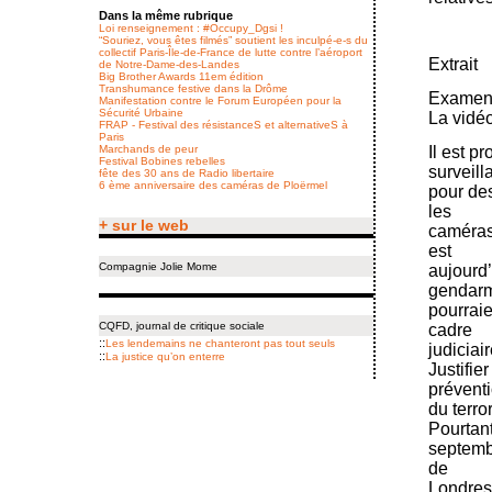
Dans la même rubrique
Loi renseignement : #Occupy_Dgsi !
“Souriez, vous êtes filmés” soutient les inculpé-e-s du
collectif Paris-Île-de-France de lutte contre l’aéroport
Extrait
de Notre-Dame-des-Landes
Big Brother Awards 11em édition
Transhumance festive dans la Drôme
Examen d
Manifestation contre le Forum Européen pour la
Sécurité Urbaine
La vidéo
FRAP - Festival des résistanceS et alternativeS à
Paris
Il est p
Marchands de peur
Festival Bobines rebelles
surveill
fête des 30 ans de Radio libertaire
6 ème anniversaire des caméras de Ploërmel
pour des
les
+ sur le web
caméras 
est
Compagnie Jolie Mome
aujourd’
gendarm
pourraie
CQFD, journal de critique sociale
cadre
::
Les lendemains ne chanteront pas tout seuls
judiciair
::
La justice qu’on enterre
Justifie
prévent
du terro
Pourtant
septembr
de
Londres,