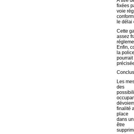
A titre 
fixées p
voie rég
conform
le délai
Cette ga
assez fr
réglemen
Enfin, c
la polic
pourrait
précisée
Conclus
Les mes
des
possibil
occupan
dévoiem
finalité
place
dans un 
être
supprim