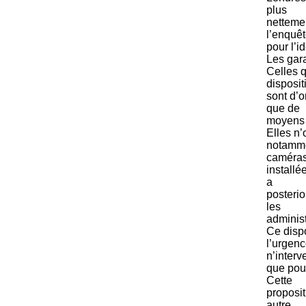
plus
nettemen
l’enquê
pour l’i
Les gar
Celles 
disposit
sont d’o
que de
moyens l
Elles n’
notamme
caméra
installé
a
posterio
les
administ
Ce dispo
l’urgenc
n’interv
que pour
Cette
proposit
autre