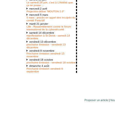
Le samedi 28 juin, c’est à L’Attiéké que
ça se passe ...
mercredi 2 avril
Projection-débat “MOUTON 2.0”
mercredi 5 mars
5 mars : procès en appel des inculpés du
comité Paris-Idf
mardi 21 janvier
Lille : Rassemblement contre le forum
international de la cybersécurité
samedi 14 décembre
manifestation à St Denis - samedi 14
décembre
vendredi 13 décembre
prochaine émission - vendredi 13
décembre
vendredi 8 novembre
Prochaine émission vendredi 15
novembre
vendredi 18 octobre
prochaine émission - vendredi 18 octobre
dimanche 4 août
Prochaine émission vendredi 6
septembre
Proposer un article
|
Nou