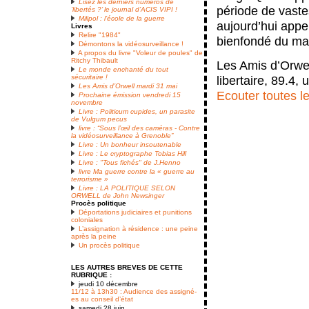
Lisez les derniers numéros de
période de vaste
’libertés ?’ le journal d’ACIS VIPI !
Milipol : l’école de la guerre
aujourd’hui appe
Livres
Relire "1984"
bienfondé du man
Démontons la vidéosurveillance !
A propos du livre "Voleur de poules" de
Ritchy Thibault
Les Amis d’Orwel
Le monde enchanté du tout
sécuritaire !
libertaire, 89.4,
Les Amis d’Orwell mardi 31 mai
Ecouter toutes l
Prochaine émission vendredi 15
novembre
Livre : Politicum cupides, un parasite
de Vulgum pecus
livre : “Sous l’œil des caméras - Contre
la vidéosurveillance à Grenoble”
Livre : Un bonheur insoutenable
Livre : Le cryptographe Tobias Hill
Livre : "Tous fichés" de J.Henno
livre Ma guerre contre la « guerre au
terrorisme »
Livre : LA POLITIQUE SELON
ORWELL de John Newsinger
Procès politique
Déportations judiciaires et punitions
coloniales
L’assignation à résidence : une peine
après la peine
Un procès politique
LES AUTRES BREVES DE CETTE
RUBRIQUE :
jeudi 10 décembre
11/12 à 13h30 : Audience des assigné-
es au conseil d’état
samedi 28 juin