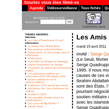
Souriez vous êtes filmé·es
Agenda
Vidéosurveillance
Tous fichés
Qu
RECHERCHE SUR LE SITE:
Rechercher :
THEMES ABORDES :
Les Amis 
Attentats
Les Amis d’Orwell mardi 19 avril
Information
mardi 19 avril 2011
La maison des médias libres
Des penseurs anticonformistes
Parole fichée, le CSA s’enlise dans le
Invité :
Serge Qu
Sarkozysme
(Le Seuil, févrie
fichés fichus
Tests ADN, du fichage au dépistage
Serge Quadruppan
Liberté d’expression en danger
Conclusion du rapport gouvernemental
1995. Il nous mo
anglais :
Les publications éditées par
causes de ces vi
l’association ACIS VIPI depuis 2004
dossier radiofrance sur la
Ibrahim Abdallah 
vidéosurveillance
sont des États, l’
Publication N°61 special que choisir
Gianfranco Fini, l’ami néofasciste de
pourtant négocié 
Sarkozy
Soutien à CQFD
soutien militair
Les actualités Google ignore les
manifestations !
avec les islamist
Qui a peur de Big Brother ?
Serge Quadruppan
Liberté chérie