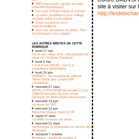
INES repoussée ! (projet de carte
site à visiter su
d’identité biométrique)
Les Amis d’Orwell mardi 11 octobre
http://lestelecha
La vidéo surveillance d’un collège
stoppée grâce à une plainte
Smart condamné pour
vidéosurveillance
Vers une annulation du fichier "Eloi"
des étrangers sans papiers
LES AUTRES BREVES DE CETTE
RUBRIQUE :
lundi 17 mai
Sur le net : Atlas of AI : déconstruire les
dénis de l’IA (Kate Crawford)
lundi 4 mai
Lundi 4 mai 18h3O : non à la
surveillance généralisée
lundi 24 juin
VERDICT : les inculpés du collectif
“Notre-Dame des Landes IDF”
condamnés
mercredi 27 mars
APPEL A SOUTENIR les inculpé.e.s du
Collectif francilien de lutte contre
l’aéroport de Notre-Dame-des-Landes
mercredi 13 juin
Le leurre du DNT
mercredi 13 juin
#privchat chaque mardi 12:00
mardi 27 mars
Le RNIE nouveau est arrivé...
mercredi 21 mars
Technologie et entreprises au service des
dictatures
vendredi 7 octobre
Bordeaux : soirée de soutien à