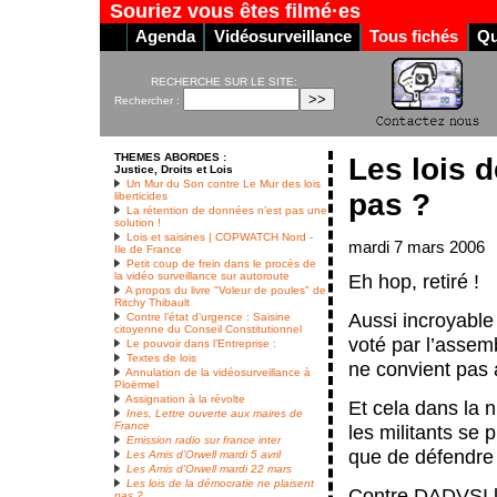
Souriez vous êtes filmé·es
Agenda
Vidéosurveillance
Tous fichés
Qu
RECHERCHE SUR LE SITE:
Rechercher :
THEMES ABORDES :
Les lois d
Justice, Droits et Lois
Un Mur du Son contre Le Mur des lois
pas ?
liberticides
La rétention de données n’est pas une
solution !
Lois et saisines | COPWATCH Nord -
mardi 7 mars 2006
Ile de France
Petit coup de frein dans le procès de
la vidéo surveillance sur autoroute
Eh hop, retiré !
A propos du livre "Voleur de poules" de
Ritchy Thibault
Aussi incroyable
Contre l’état d’urgence : Saisine
citoyenne du Conseil Constitutionnel
voté par l’assem
Le pouvoir dans l’Entreprise :
Textes de lois
ne convient pas 
Annulation de la vidéosurveillance à
Ploërmel
Assignation à la révolte
Et cela dans la 
Ines, Lettre ouverte aux maires de
France
les militants se 
Emission radio sur france inter
que de défendre 
Les Amis d’Orwell mardi 5 avril
Les Amis d’Orwell mardi 22 mars
Les lois de la démocratie ne plaisent
Contre DADVSI l
pas ?