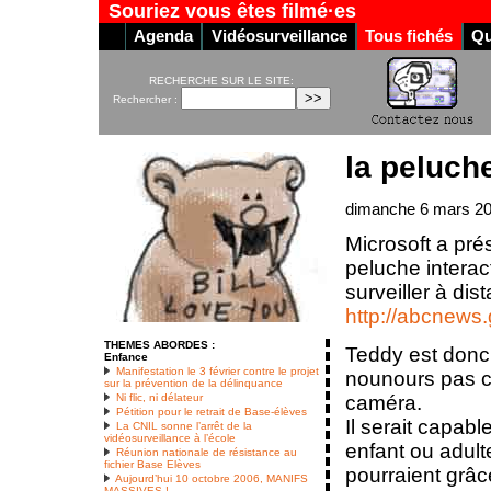
Souriez vous êtes filmé·es
Agenda
Vidéosurveillance
Tous fichés
Qu
RECHERCHE SUR LE SITE:
Rechercher :
la peluche
dimanche 6 mars 2
Microsoft a pré
peluche interac
surveiller à di
http://abcnews
THEMES ABORDES :
Teddy est donc
Enfance
Manifestation le 3 février contre le projet
nounours pas c
sur la prévention de la délinquance
caméra.
Ni flic, ni délateur
Pétition pour le retrait de Base-élèves
Il serait capab
La CNIL sonne l’arrêt de la
vidéosurveillance à l’école
enfant ou adult
Réunion nationale de résistance au
fichier Base Elèves
pourraient grâce
Aujourd’hui 10 octobre 2006, MANIFS
MASSIVES !