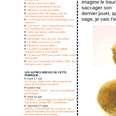
imagine le trau
Menace sur les écoliers
saccager son
Contre la biométrie à l’école
Menaces sur les tout petits
dernier jouet, 
[samizdat.net | Ne laissez pas les
machines jouer avec les enfants]
sage, je vais t
La cnil autorise l’accès biométrique aux
cantines !
Vos droits : carte d’identité pour mineur,
pas d’empreintes avant 13 ans
Carte des lycées vidéosurveillés
la peluche flic
Hermange nous fait son securiting*
Le RNIE nouveau est arrivé...
Résistons à base-élève !
La vidéo surveillance d’un collège
stoppée grâce à une plainte
Un blouson GPS pour tracer votre enfant
sur google !
Vers une annulation du fichier "Eloi" des
étrangers sans papiers
LES AUTRES BREVES DE CETTE
RUBRIQUE :
lundi 17 mai
Sur le net : Atlas of AI : déconstruire les
dénis de l’IA (Kate Crawford)
lundi 4 mai
Lundi 4 mai 18h3O : non à la surveillance
généralisée
lundi 24 juin
VERDICT : les inculpés du collectif “Notre-
Dame des Landes IDF” condamnés
mercredi 27 mars
APPEL A SOUTENIR les inculpé.e.s du
Collectif francilien de lutte contre l’aéroport
de Notre-Dame-des-Landes