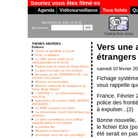
Souriez vous êtes filmé·es
Agenda
Vidéosurveillance
Tous fichés
Qu
RECHERCHE SUR LE SITE:
Rechercher :
THEMES ABORDES :
Vers une a
Enfance
Contre la biométrie à l’école
étrangers
Ni flic, ni délateur
La CNIL sonne l’arrêt de la
vidéosurveillance à l’école
Pétition pour le retrait de Base-élèves
samedi 10 février 2
Le gixel s’occupe de nos enfants
Nouveau jeu de l’INSERM:ELFE, vos
Fichage systémat
enfants vont adorer !
Menace sur les écoliers
vous rappelle q
Réunion nationale de résistance au
fichier Base Elèves
« EDVIGE » : un fichier totalement
France, Février 2
hors la loi
Aujourd’hui 10 octobre 2006, MANIFS
police des front
MASSIVES !
à expulser...(2)
Le RNIE nouveau est arrivé...
La cnil autorise l’accès biométrique aux
cantines !
Bonne nouvelle,
La vidéo surveillance d’un collège
stoppée grâce à une plainte
le fichier Eloi (
la peluche flic
Résistons à base-élève !
été serait en pa
Hermange nous fait son securiting*