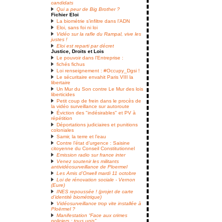
candidats
Qui a peur de Big Brother ?
Fichier Eloi
La biométrie s’infiltre dans l’ADN
Eloi, sans foi ni loi
Vidéo sur la rafle du Rampal, vive les
justes !
Eloi est reparti par décret
Justice, Droits et Lois
Le pouvoir dans l’Entreprise :
fichés fichus
Loi renseignement : #Occupy_Dgsi !
Le sécuritaire envahit Paris VIII la
libertaire
Un Mur du Son contre Le Mur des lois
liberticides
Petit coup de frein dans le procès de
la vidéo surveillance sur autoroute
Éviction des "indésirables" et PV à
répétition
Déportations judiciaires et punitions
coloniales
Samir, la terre et l’eau
Contre l’état d’urgence : Saisine
citoyenne du Conseil Constitutionnel
Emission radio sur france inter
Venez soutenir les militants
antividéosurveillance de Ploermel
Les Amis d’Orwell mardi 11 octobre
Loi de rénovation sociale - Vernon
(Eure)
INES repoussée ! (projet de carte
d’identité biométrique)
Vidéosurveillance trop vite installée à
Ploërmel ?
Manifestation “Face aux crimes
policiers : tous unis”