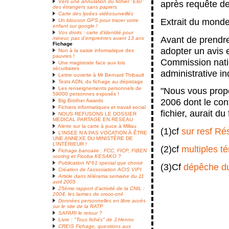
après requête dev
Vers une annulation du fichier "Eloi"
des étrangers sans papiers
Carte des lycées vidéosurveillés
Extrait du monde
Un blouson GPS pour tracer votre
enfant sur google !
Vos droits : carte d’identité pour
Avant de prendre l
mineur, pas d’empreintes avant 13 ans
Fichage
adopter un avis 
Non à la saisie informatique des
pauvres !
Commission natio
Une magistrate face aux lois
sécuritaires
administrative i
Lettre ouverte à Mr Bernard Thibault
Tests ADN, du fichage au dépistage
Les renseignements personnels de
"Nous vous propo
59000 personnes exposés !
2006 dont le con
Big Brother Awards
Fichiers informatiques et travail social
fichier, aurait du
NOUS REFUSONS LE DOSSIER
MEDICAL PARTAGE EN RESEAU
Alerte sur la carte à puce à Millau
(1)cf
sur resf Ré
L’INSEE N’A PAS VOCATION À ÊTRE
UNE ANNEXE DU MINISTÈRE DE
L’INTÉRIEUR !
(2)cf
multiples t
Fichage bancaire : FCC, FICP, FIBEN
scoring et Ficoba KESAKO ?
Publication N°61 special que choisir
(3)Cf
dépêche d
Création de l’association ACIS VIPI
Article dans télérama semaine du 11
avril 2005
25ème rapport d’activité de la CNIL :
2004, les larmes de croco-cnil
Données personnelles en libre accès
sur le site de la RATP
SAFARI le retour ?
Livre : "Tous fichés" de J.Henno
CREIS Fichage, questions aux