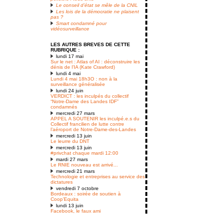
Le conseil d’état se mêle de la CNIL
Les lois de la démocratie ne plaisent
pas ?
Smart condamné pour
vidéosurveillance
LES AUTRES BREVES DE CETTE
RUBRIQUE :
lundi 17 mai
Sur le net : Atlas of AI : déconstruire les
dénis de l’IA (Kate Crawford)
lundi 4 mai
Lundi 4 mai 18h3O : non à la
surveillance généralisée
lundi 24 juin
VERDICT : les inculpés du collectif
“Notre-Dame des Landes IDF”
condamnés
mercredi 27 mars
APPEL A SOUTENIR les inculpé.e.s du
Collectif francilien de lutte contre
l’aéroport de Notre-Dame-des-Landes
mercredi 13 juin
Le leurre du DNT
mercredi 13 juin
#privchat chaque mardi 12:00
mardi 27 mars
Le RNIE nouveau est arrivé...
mercredi 21 mars
Technologie et entreprises au service des
dictatures
vendredi 7 octobre
Bordeaux : soirée de soutien à
Coop’Equita
lundi 13 juin
Facebook, le faux ami