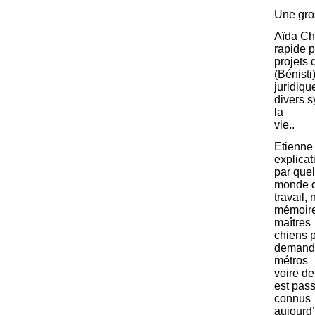
Une gros
Aïda Cho
rapide p
projets 
(Bénist
juridiqu
divers 
la
vie..
Etienne
explicat
par quel
monde 
travail,
mémoire
maîtres
chiens p
demandé
métros
voire de
est pass
connus
aujourd’