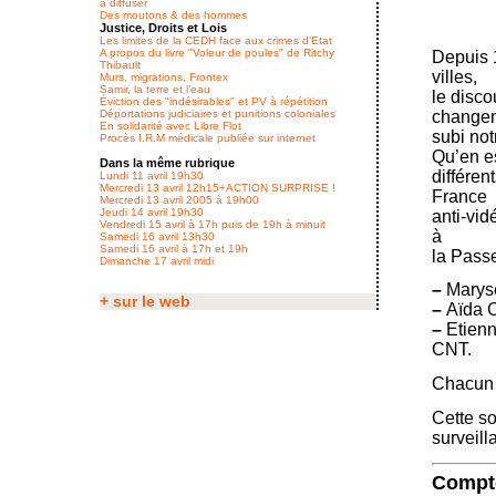
à diffuser
Des moutons & des hommes
Justice, Droits et Lois
Les limites de la CEDH face aux crimes d’Etat
A propos du livre "Voleur de poules" de Ritchy
Depuis 
Thibault
villes,
Murs, migrations, Frontex
Samir, la terre et l’eau
le disc
Éviction des "indésirables" et PV à répétition
changem
Déportations judiciaires et punitions coloniales
En solidarité avec Libre Flot
subi not
Procès I.R.M médicale publiée sur internet
Qu’en es
Dans la même rubrique
différen
Lundi 11 avril 19h30
Mercredi 13 avril 12h15+ACTION SURPRISE !
France
Mercredi 13 avril 2005 à 19h00
Jeudi 14 avril 19h30
anti-vid
Vendredi 15 avril à 17h puis de 19h à minuit
à
Samedi 16 avril 13h30
Samedi 16 avril à 17h et 19h
la Passe
Dimanche 17 avril midi
–
Maryse
+ sur le web
–
Aïda C
–
Etienn
CNT.
Chacun 
Cette so
surveill
Compte