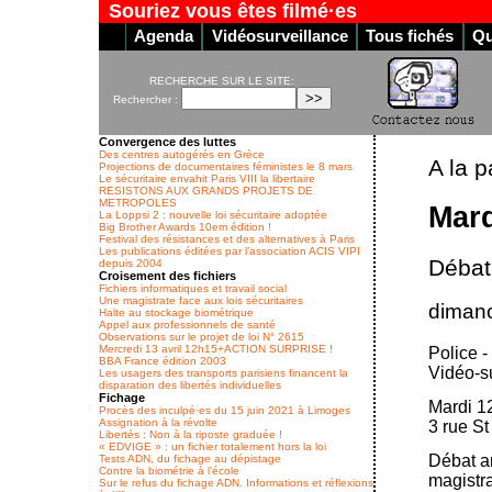
Souriez vous êtes filmé·es
Agenda
Vidéosurveillance
Tous fichés
Qu
RECHERCHE SUR LE SITE:
Rechercher :
Convergence des luttes
Des centres autogérés en Grèce
A la p
Projections de documentaires féministes le 8 mars
Le sécuritaire envahit Paris VIII la libertaire
RESISTONS AUX GRANDS PROJETS DE
METROPOLES
Mard
La Loppsi 2 : nouvelle loi sécuritaire adoptée
Big Brother Awards 10em édition !
Festival des résistances et des alternatives à Paris
Les publications éditées par l’association ACIS VIPI
Débat 
depuis 2004
Croisement des fichiers
Fichiers informatiques et travail social
Une magistrate face aux lois sécuritaires
dimanc
Halte au stockage biométrique
Appel aux professionnels de santé
Observations sur le projet de loi N° 2615
Mercredi 13 avril 12h15+ACTION SURPRISE !
Police -
BBA France édition 2003
Vidéo-su
Les usagers des transports parisiens financent la
disparation des libertés individuelles
Fichage
Mardi 12
Procès des inculpé·es du 15 juin 2021 à Limoges
Assignation à la révolte
3 rue St
Libertés : Non à la riposte graduée !
« EDVIGE » : un fichier totalement hors la loi
Débat an
Tests ADN, du fichage au dépistage
Contre la biométrie à l’école
magistra
Sur le refus du fichage ADN. Informations et réflexions