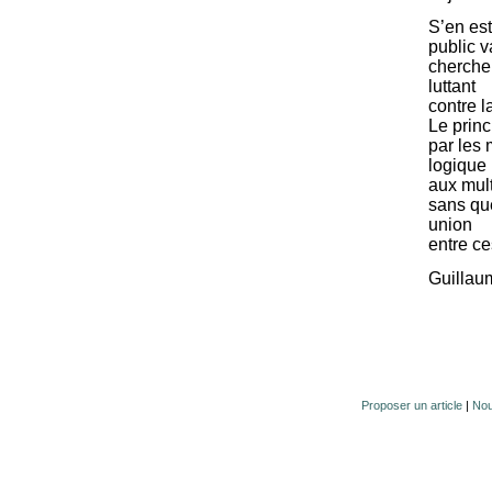
S’en est
public v
chercheu
luttant
contre l
Le princ
par les 
logique
aux mult
sans que
union
entre ce
Guillaum
Proposer un article
|
Nou