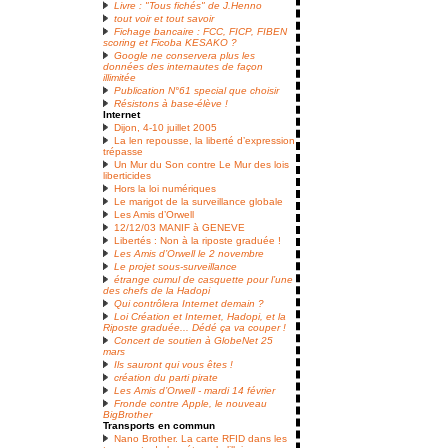
Livre : "Tous fichés" de J.Henno
tout voir et tout savoir
Fichage bancaire : FCC, FICP, FIBEN
scoring et Ficoba KESAKO ?
Google ne conservera plus les
données des internautes de façon
illimitée
Publication N°61 special que choisir
Résistons à base-élève !
Internet
Dijon, 4-10 juillet 2005
La len repousse, la liberté d’expression
trépasse
Un Mur du Son contre Le Mur des lois
liberticides
Hors la loi numériques
Le marigot de la surveillance globale
Les Amis d’Orwell
12/12/03 MANIF à GENEVE
Libertés : Non à la riposte graduée !
Les Amis d’Orwell le 2 novembre
Le projet sous-surveillance
étrange cumul de casquette pour l’une
des chefs de la Hadopi
Qui contrôlera Internet demain ?
Loi Création et Internet, Hadopi, et la
Riposte graduée... Dédé ça va couper !
Concert de soutien à GlobeNet 25
mars
Ils sauront qui vous êtes !
création du parti pirate
Les Amis d’Orwell - mardi 14 février
Fronde contre Apple, le nouveau
BigBrother
Transports en commun
Nano Brother. La carte RFID dans les