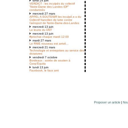
lundi 24 juin
VERDICT : les inculpés du collectif
“Notre-Dame des Landes IDF”
condamnés
mercredi 27 mars
APPEL A SOUTENIR les inculpé.e.s du
Collectif francilien de lutte contre
l’aéroport de Notre-Dame-des-Landes
mercredi 13 juin
Le leurre du DNT
mercredi 13 juin
#privchat chaque mardi 12:00
mardi 27 mars
Le RNIE nouveau est arrivé...
mercredi 21 mars
Technologie et entreprises au service des
dictatures
vendredi 7 octobre
Bordeaux : soirée de soutien à
Coop’Equita
lundi 13 juin
Facebook, le faux ami
Proposer un article
|
Nou