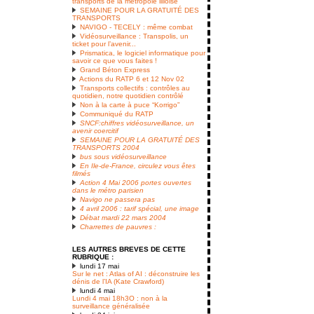
transports de la métropole lilloise
SEMAINE POUR LA GRATUITÉ DES
TRANSPORTS
NAVIGO - TECELY : même combat
Vidéosurveillance : Transpolis, un
ticket pour l’avenir...
Prismatica, le logiciel informatique pour
savoir ce que vous faites !
Grand Béton Express
Actions du RATP 6 et 12 Nov 02
Transports collectifs : contrôles au
quotidien, notre quotidien contrôlé
Non à la carte à puce “Korrigo”
Communiqué du RATP
SNCF:chiffres vidéosurveillance, un
avenir coercitif
SEMAINE POUR LA GRATUITÉ DES
TRANSPORTS 2004
bus sous vidéosurveillance
En Ile-de-France, circulez vous êtes
filmés
Action 4 Mai 2006 portes ouvertes
dans le métro parisien
Navigo ne passera pas
4 avril 2006 : tarif spécial, une image
Débat mardi 22 mars 2004
Charrettes de pauvres :
LES AUTRES BREVES DE CETTE
RUBRIQUE :
lundi 17 mai
Sur le net : Atlas of AI : déconstruire les
dénis de l’IA (Kate Crawford)
lundi 4 mai
Lundi 4 mai 18h3O : non à la
surveillance généralisée