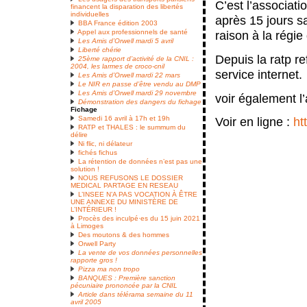
C’est l’associati
financent la disparation des libertés
individuelles
après 15 jours sa
BBA France édition 2003
raison à la régie
Appel aux professionnels de santé
Les Amis d’Orwell mardi 5 avril
Liberté chérie
Depuis la ratp r
25ème rapport d’activité de la CNIL :
2004, les larmes de croco-cnil
service internet.
Les Amis d’Orwell mardi 22 mars
Le NIR en passe d’être vendu au DMP
Les Amis d’Orwell mardi 29 novembre
voir également l’
Démonstration des dangers du fichage
Fichage
Samedi 16 avril à 17h et 19h
Voir en ligne :
ht
RATP et THALES : le summum du
délire
Ni flic, ni délateur
fichés fichus
La rétention de données n’est pas une
solution !
NOUS REFUSONS LE DOSSIER
MEDICAL PARTAGE EN RESEAU
L’INSEE N’A PAS VOCATION À ÊTRE
UNE ANNEXE DU MINISTÈRE DE
L’INTÉRIEUR !
Procès des inculpé·es du 15 juin 2021
à Limoges
Des moutons & des hommes
Orwell Party
La vente de vos données personnelles
rapporte gros !
Pizza ma non tropo
BANQUES : Première sanction
pécuniaire prononcée par la CNIL
Article dans télérama semaine du 11
avril 2005