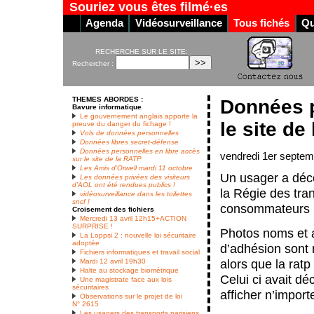
Souriez vous êtes filmé·es
Agenda
Vidéosurveillance
Tous fichés
Qu
RECHERCHE SUR LE SITE:
Rechercher :
THEMES ABORDES :
Données p
Bavure informatique
Le gouvernement anglais apporte la
le site de
preuve du danger du fichage !
Vols de données personnelles
Données libres secret-défense
Données personnelles en libre accès
vendredi 1er septe
sur le site de la RATP
Les Amis d’Orwell mardi 11 octobre
Un usager a décou
Les données privées des visiteurs
d’AOL ont été rendues publics !
la Régie des tra
vidéosurveillance dans les toilettes
sncf !
consommateurs 
Croisement des fichiers
Mercredi 13 avril 12h15+ACTION
SURPRISE !
Photos noms et 
La Loppsi 2 : nouvelle loi sécuritaire
adoptée
d’adhésion sont 
Fichiers informatiques et travail social
alors que la ratp
Mardi 12 avril 19h30
Halte au stockage biométrique
Celui ci avait déc
Une magistrate face aux lois
sécuritaires
afficher n’importe
Observations sur le projet de loi
N° 2615
Les usagers des transports parisiens