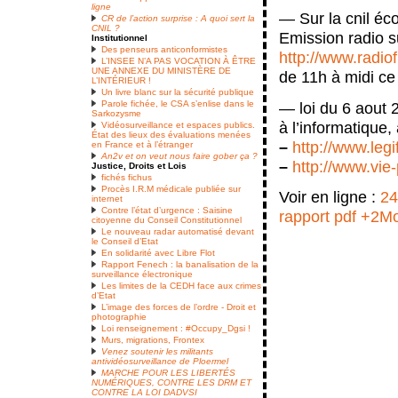
ligne
— Sur la cnil éc
CR de l’action surprise : A quoi sert la
CNIL ?
Emission radio s
Institutionnel
Des penseurs anticonformistes
http://www.radiof
L’INSEE N’A PAS VOCATION À ÊTRE
UNE ANNEXE DU MINISTÈRE DE
de 11h à midi ce
L’INTÉRIEUR !
Un livre blanc sur la sécurité publique
— loi du 6 aout 2
Parole fichée, le CSA s’enlise dans le
Sarkozysme
à l’informatique, 
Vidéosurveillance et espaces publics.
État des lieux des évaluations menées
–
http://www.leg
en France et à l’étranger
An2v et on veut nous faire gober ça ?
–
http://www.vie-
Justice, Droits et Lois
fichés fichus
Procès I.R.M médicale publiée sur
Voir en ligne :
24
internet
Contre l’état d’urgence : Saisine
rapport pdf +2M
citoyenne du Conseil Constitutionnel
Le nouveau radar automatisé devant
le Conseil d’Etat
En solidarité avec Libre Flot
Rapport Fenech : la banalisation de la
surveillance électronique
Les limites de la CEDH face aux crimes
d’Etat
L’image des forces de l’ordre - Droit et
photographie
Loi renseignement : #Occupy_Dgsi !
Murs, migrations, Frontex
Venez soutenir les militants
antividéosurveillance de Ploermel
MARCHE POUR LES LIBERTÉS
NUMÉRIQUES, CONTRE LES DRM ET
CONTRE LA LOI DADVSI