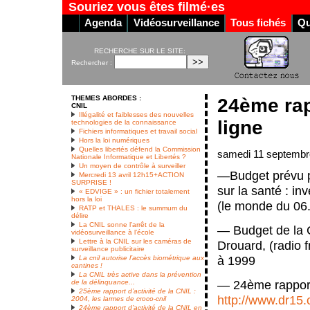
Souriez vous êtes filmé·es
Agenda
Vidéosurveillance
Tous fichés
Qu
RECHERCHE SUR LE SITE:
Rechercher :
THEMES ABORDES :
24ème rap
CNIL
Illégalité et faiblesses des nouvelles
ligne
technologies de la connaissance
Fichiers informatiques et travail social
Hors la loi numériques
Quelles libertés défend la Commission
samedi 11 septembr
Nationale Informatique et Libertés ?
Un moyen de contrôle à surveiller
—Budget prévu po
Mercredi 13 avril 12h15+ACTION
SURPRISE !
sur la santé : i
« EDVIGE » : un fichier totalement
hors la loi
(le monde du 06
RATP et THALES : le summum du
délire
La CNIL sonne l’arrêt de la
— Budget de la C
vidéosurveillance à l’école
Lettre à la CNIL sur les caméras de
Drouard, (radio 
surveillance publicitaire
à 1999
La cnil autorise l’accès biométrique aux
cantines !
La CNIL très active dans la prévention
— 24ème rapport 
de la délinquance...
25ème rapport d’activité de la CNIL :
http://www.dr15.c
2004, les larmes de croco-cnil
24ème rapport d’activité de la CNIL en