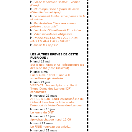
Loi de rénovation sociale - Vernon
(Eure)
INES repoussée ! (projet de carte
d’identité biométrique)
Le couperet tombe sur le procès de la
biométrie.
Manifestation “Face aux crimes
policiers : tous unis”
Les Amis d’Orwell mardi 11 octobre
Vidéosurveillance obligatoire !
RASSEMBLEMENT HALTE AUX
RAFLES AUX EXPULSIONS
contre la Loppsi 2
LES AUTRES BREVES DE CETTE
RUBRIQUE :
lundi 17 mai
Sur le net : Atlas of AI : déconstruire les
dénis de l’IA (Kate Crawford)
lundi 4 mai
Lundi 4 mai 18h3O : non à la
surveillance généralisée
lundi 24 juin
VERDICT : les inculpés du collectif
“Notre-Dame des Landes IDF”
condamnés
mercredi 27 mars
APPEL A SOUTENIR les inculpé.e.s du
Collectif francilien de lutte contre
l’aéroport de Notre-Dame-des-Landes
mercredi 13 juin
Le leurre du DNT
mercredi 13 juin
#privchat chaque mardi 12:00
mardi 27 mars
Le RNIE nouveau est arrivé...
mercredi 21 mars