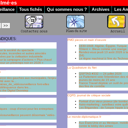
ilmé·es
illance
Tous fichés
Qui sommes nous ?
Archives
Les Am
:
NDIQUES:
PMO pieces et main d’oeuvre
1830-1848. Algérie, Égypte, Turquie :
l'Orient ». Bleue comme une orange,
sur la société du spectacle
Rendez-vous jeudi 13 août 2026 à 
ules, incendies et autres atrocités
(34)
es par la civilisation industrielle
Le règne machinal à l'ère du Techn
sur la campagne d'actions « Plus chaud
 pour un printemps noir en 2026 »
La Quadrature du Net
e
QSPTAG #332 — 24 juillet 2026
Le Parlement vote l’interdiction des 
lliance des gauches aux municipales, l'enjeu
jeunes de moins de 15 ans
rité avec la…
France Travail déploie un outil de pro
améras_de_vidéosurveillance font-elles
des fins de contrôle
a délinquance dans les…
t the Digital Doorstep
CQFD, journal de critique sociale
Portrait d'un vieux poseur (de bombe
Astro-marketing : satellisez votre qu
Les Brigandes : de l'utopie hippie à l
ques : coup d'envoi pour les entreprises
éosurveillance peuvent désormais "vidéo-
Le monde-diplomatique.fr
Aux États-Unis et au Mexique, mobilis
contre le lobby des armes