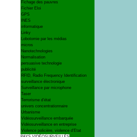
Fichage des pauvres
Fichier Eloi
GPS
INES
informatique
Linky
Lobotomie par les médias
micros
Nanotechnologies
Normalisation
persuasive technologie
publicité
RFID, Radio Frequency Identification
surveillance électronique
Surveillance par microphone
Taser
Terrorisme d’état
univers concentrationnaire
Urbanisme
Vidéosurveillance embarquée
Vidéosurveillance en entreprise
Violence policière, violence d’Etat
PAYS VIDÉOSURVEILLÉS