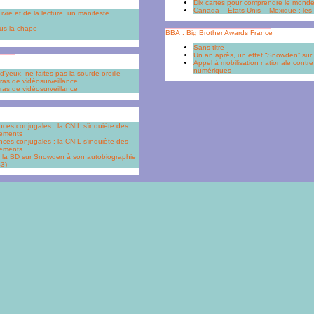
Dix cartes pour comprendre le mond
Canada – États-Unis – Mexique : les r
Livre et de la lecture, un manifeste
sous la chape
BBA : Big Brother Awards France
Sans titre
Un an après, un effet “Snowden” sur l
Appel à mobilisation nationale contre 
numériques
d'yeux, ne faites pas la sourde oreille
s de vidéo­surveillance
as de vidéosurveillance
ences conjugales : la CNIL s’inquiète des
nements
ences conjugales : la CNIL s’inquiète des
nements
e la BD sur Snowden à son autobiographie
<3)