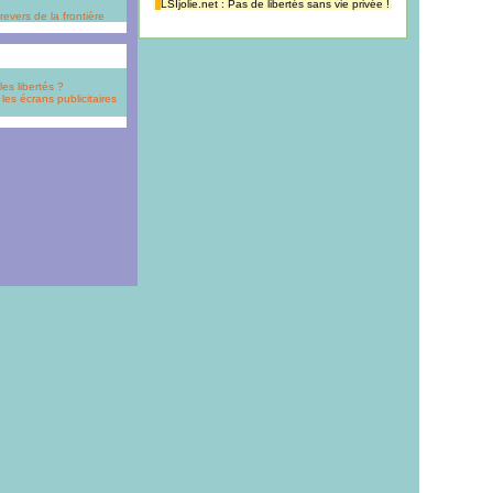
e
LSIjolie.net : Pas de libertés sans vie privée !
evers de la frontière
es libertés ?
les écrans publicitaires