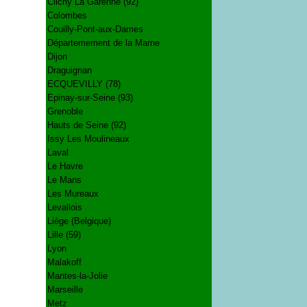
Clichy La Garenne (92)
Colombes
Couilly-Pont-aux-Dames
Départemement de la Marne
Dijon
Draguignan
ECQUEVILLY (78)
Epinay-sur-Seine (93)
Grenoble
Hauts de Seine (92)
Issy Les Moulineaux
Laval
Le Havre
Le Mans
Les Mureaux
Levallois
Liège (Belgique)
Lille (59)
Lyon
Malakoff
Mantes-la-Jolie
Marseille
Metz