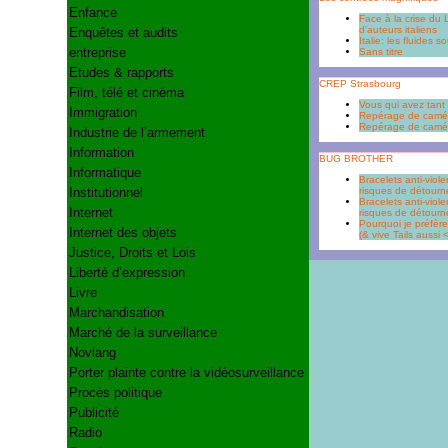
Enfance
Face à la crise du 
d'auteurs italiens
Enquêtes et audits
Italie: les fluides 
entreprise
Sans titre
Etudes & rapports
CREP Strasbourg
Film, télé et cinéma
Vous qui avez tant 
Immigration
Repérage de caméra
Repérage de camér
Industrie de l’armement
Information
BUG BROTHER
Informatique
Bracelets anti-viol
risques de détour
Institutionnel
Bracelets anti-viol
Internet
risques de détour
Pourquoi je préfèr
Internet des objets
(& vive Tails aussi 
Justice, Droits et Lois
Liberté d’expression
Livre
Marchandisation
Marché de la surveillance
Novlang
Porter plainte contre la vidéosurveillance
Procès politique
Publicité
Radio