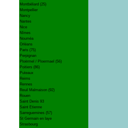
Montbéliard (25)
Montpellier
Nancy
Nantes
Nice
Nîmes
Nouméa
Orléans
Paris (75)
Perpignan
Ploërmel / Ploermael (56)
Poitiers (86)
Puteaux
Reims
Rennes
Reuil Malmaison (92)
Rouen
Saint Denis 93
Saint Etienne
Sarreguemines (57)
St Germain en laye
Strasbourg