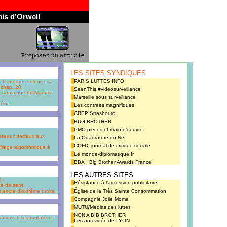
is d’Orwell
LES SITES SYNDIQUES
PARIS LUTTES INFO
 le progrès colonise «
 chap. 20
SeenThis #videosurveillance
la Commune du Maquis
Marseille sous surveillance
ocène
Les contrées magnifiques
CREP Strasbourg
BUG BROTHER
PMO pieces et main d’oeuvre
réseaux sociaux aux
La Quadrature du Net
CQFD, journal de critique sociale
filage algorithmique à
Le monde-diplomatique.fr
BBA : Big Brother Awards France
LES AUTRES SITES
)
Résistance à l’agression publicitaire
ête de sens
a secte d'extrême droite
Église de la Très Sainte Consommation
Compagnie Jolie Mome
MUTU/Medias des luttes
NON A BIB BROTHER
ations transfrontalières
Les anti-vidéo de LYON