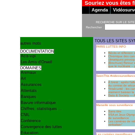
Souriez vous êtes f
Agenda
Vidéosurve
RECHERCHE SUR LE SITE
Rechercher :
TOUS LES SITES SY
autres mots
PARIS LUTTES INFO
DOCUMENTATION
Récits et réflexion 
Acis-vipi
Chronique des canic
climatiques provoqué
Les Amis d’Orwell
[Brochure] Retour 
que le nucléaire –
DOMAINES
Animaux
SeenThis #videosurveillanc
Art
À brest : après l'a
Assurances
du contrat de sécu
*Insécurité : les c
Attentats
vraiment baisser l
Data & Society — A
Banques
Bavure informatique
Marseille sous surveillance
Chiffres, statistiques ...
Sans titre
CNIL
VSA et Jeux Olympi
de surveillance
Conférence
Les caméras de vid
verbaliser"
Convergence des luttes
Education
Les contrées magnifiques