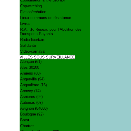
Coordination anti-vidéo IDF
Copwatching
Fiction/création
Lieux communs de résistance
Livres
R.A.T.P, Réseau pour l’Abolition des
Transports Payants
Radio libertaire
Solidarité
Vidéo-carnaval
VILLES SOUS SURVEILLANCE
Alençon (61)
Alès 30100
Amiens (80)
Angerville (94)
Angoulême (16)
Annecy (74)
Asnières (92)
Aubenas (07)
Avignon (84000)
Boulogne (92)
Brest
Chartres