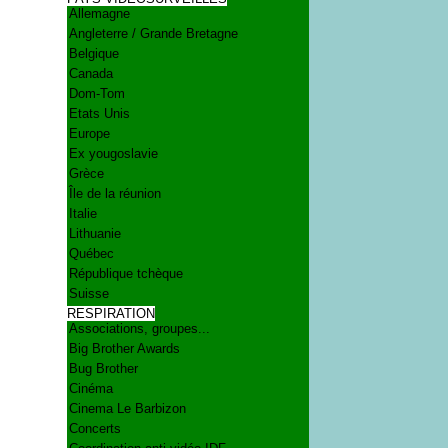
Allemagne
Angleterre / Grande Bretagne
Belgique
Canada
Dom-Tom
Etats Unis
Europe
Ex yougoslavie
Grèce
Île de la réunion
Italie
Lithuanie
Québec
République tchèque
Suisse
RESPIRATION
Associations, groupes...
Big Brother Awards
Bug Brother
Cinéma
Cinema Le Barbizon
Concerts