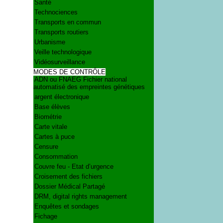
Santé
Technociences
Transports en commun
Transports routiers
Urbanisme
Veille technologique
Vidéosurveillance
MODES DE CONTRÔLE
ADN ou FNAEG Fichier national
automatisé des empreintes génétiques
argent électronique
Base élèves
Biométrie
Carte vitale
Cartes à puce
Censure
Consommation
Couvre feu - Etat d’urgence
Croisement des fichiers
Dossier Médical Partagé
DRM, digital rights management
Enquêtes et sondages
Fichage